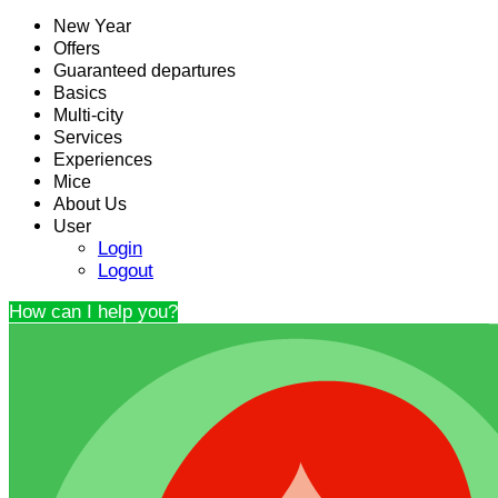
New Year
Offers
Guaranteed departures
Basics
Multi-city
Services
Experiences
Mice
About Us
User
Login
Logout
How can I help you?