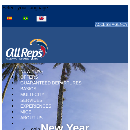
Select your language
ACCESS AGENCY
NEW YEAR
OFFERS
GUARANTEED DEPARTURES
BASICS
MULTI-CITY
SERVICES
EXPERIENCES
MICE
ABOUT US
New Year
Login