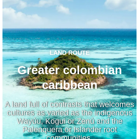
LAND ROUTE
Greater colombian
caribbean
A land full of contrasts that welcomes
cultures as varied as the indigenous
Wayúu, Kogui or Zenú and the
Palenquera or Islander root
communities.