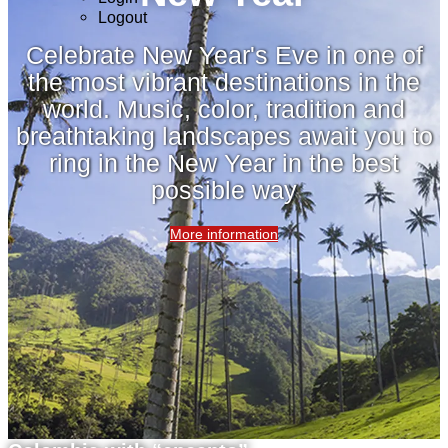
Logout
Celebrate New Year's Eve in one of
the most vibrant destinations in the
world. Music, color, tradition and
breathtaking landscapes await you to
ring in the New Year in the best
possible way
More information