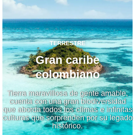
TERRESTRE
Gran caribe
colombiano
Tierra maravillosa de gente amable,
cuenta con una gran biodiversidad
que aborda todos los climas e infinitas
culturas que sorprenden por su legado
histórico.