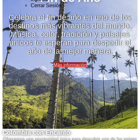
Cerrar Sesión
Celebra el fin de año en uno de los
destinos más vibrantes del mundo.
Música, color, tradición y paisajes
únicos te esperan para despedir el
año de la mejor manera.
Más información
Colombia con Encanto
Ofrecemos una oportunidad única para descubrir uno de los países