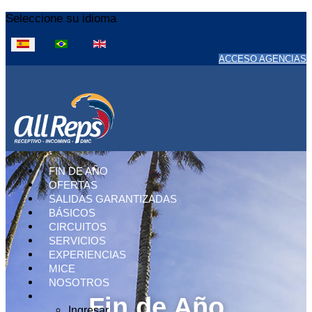
Seleccione su idioma
ACCESO AGENCIAS
FIN DE AÑO
OFERTAS
SALIDAS GARANTIZADAS
BÁSICOS
CIRCUITOS
SERVICIOS
EXPERIENCIAS
MICE
NOSOTROS
Fin de Año
Ingresar