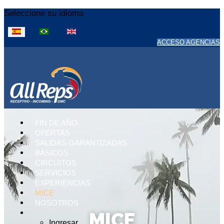
Seleccione su idioma
ACCESO AGENCIAS
FIN DE AÑO
OFERTAS
SALIDAS GARANTIZADAS
BÁSICOS
CIRCUITOS
SERVICIOS
EXPERIENCIAS
MICE
NOSOTROS
MICE
Ingresar