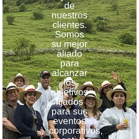
de
nuestros
clientes.
Somos
su mejor
aliado
para
alcanzar
los
objetivos
fijados
para sus
eventos
corporativos,