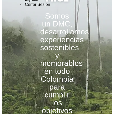
Cerrar Sesión
Somos
un DMC,
desarrollamos
experiencias
sostenibles
y
memorables
en todo
Colombia
para
cumplir
los
objetivos