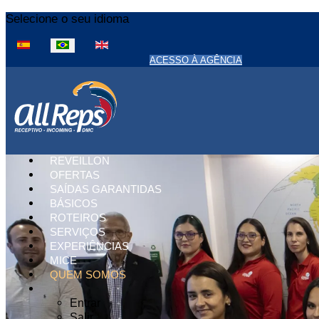
Selecione o seu idioma
ACESSO À AGÊNCIA
REVEILLON
OFERTAS
SAÍDAS GARANTIDAS
BÁSICOS
ROTEIROS
SERVIÇOS
EXPERIÊNCIAS
MICE
QUEM SOMOS
Entrar
Salir