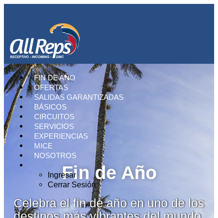
FIN DE AÑO
OFERTAS
SALIDAS GARANTIZADAS
BÁSICOS
CIRCUITOS
SERVICIOS
EXPERIENCIAS
MICE
NOSOTROS
Fin de Año
Ingresar
Cerrar Sesión
Celebra el fin de año en uno de los
destinos más vibrantes del mundo.