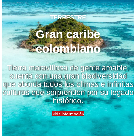
TERRESTRE
Gran caribe
colombiano
Tierra maravillosa de gente amable,
cuenta con una gran biodiversidad
que aborda todos los climas e infinitas
culturas que sorprenden por su legado
histórico.
Más información