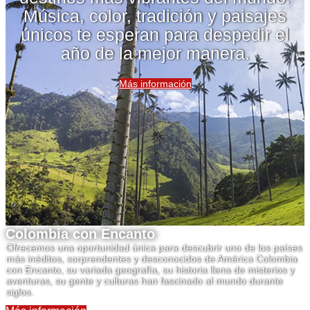
Música, color, tradición y paisajes
únicos te esperan para despedir el
año de la mejor manera.
Más información
Colombia con Encanto
Ofrecemos una oportunidad única para descubrir uno de los países
más inéditos, sorprendentes y desconocidos de América Colombia
con Encanto, su variada geografía, su historia llena de misterios y
aventuras, su gente y culturas han fascinado al mundo durante
siglos.